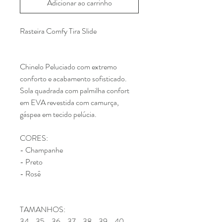
Adicionar ao carrinho
Rasteira Comfy Tira Slide
Chinelo Peluciado com extremo
conforto e acabamento sofisticado.
Sola quadrada com palmilha confort
em EVA revestida com camurça,
gáspea em tecido pelúcia.
CORES:
- Champanhe
- Preto
- Rosê
TAMANHOS:
34 - 35 - 36 - 37 - 38 - 39 - 40